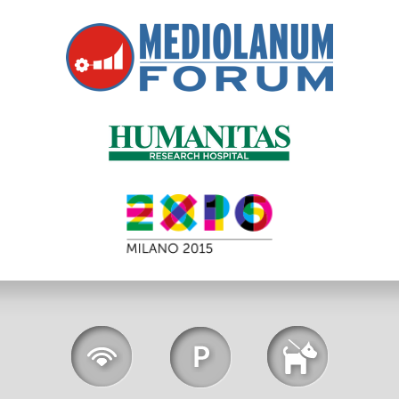
Wi-Fi
Parcheggio
Animali
Gratuito
Gratuito
Ammessi