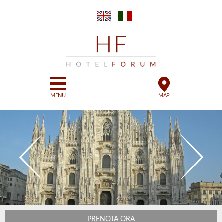
Salta al
contenuto
principale
MENU
MAP
PRENOTA ORA